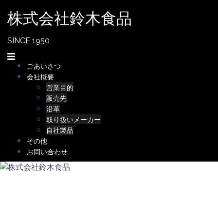
コ
株式会社鈴木食品
ン
テ
ン
SINCE 1950
ツ
へ
ごあいさつ
ス
会社概要
キ
営業目的
ッ
販売先
プ
沿革
取り扱いメーカー
自社製品
その他
お問い合わせ